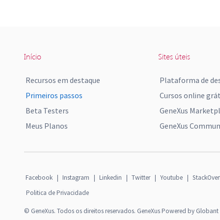
Início
Sites úteis
Recursos em destaque
Plataforma de de
Primeiros passos
Cursos online grát
Beta Testers
GeneXus Marketp
Meus Planos
GeneXus Communi
Facebook
|
Instagram
|
Linkedin
|
Twitter
|
Youtube
|
StackOver
Politica de Privacidade
© GeneXus. Todos os direitos reservados. GeneXus Powered by Globant