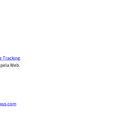
e Tracking
.
 pela Web.
exus.com