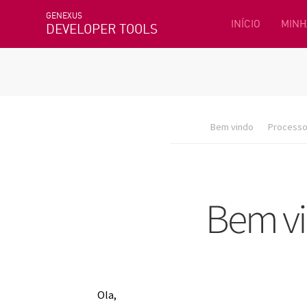
GENEXUS
INÍCIO
MINH
DEVELOPER TOOLS
Bem vindo
Processo 
Ola,