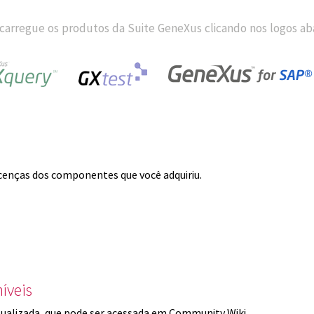
carregue os produtos da Suite GeneXus clicando nos logos aba
licenças dos componentes que você adquiriu.
íveis
ualizada, que pode ser acessada em Community Wiki