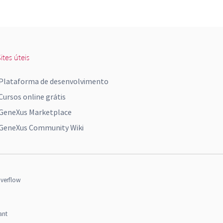
ites úteis
Plataforma de desenvolvimento
Cursos online grátis
GeneXus Marketplace
GeneXus Community Wiki
verflow
ant