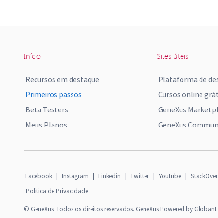
Início
Sites úteis
Recursos em destaque
Plataforma de de
Primeiros passos
Cursos online grát
Beta Testers
GeneXus Marketp
Meus Planos
GeneXus Communi
Facebook
|
Instagram
|
Linkedin
|
Twitter
|
Youtube
|
StackOver
Politica de Privacidade
© GeneXus. Todos os direitos reservados. GeneXus Powered by Globant