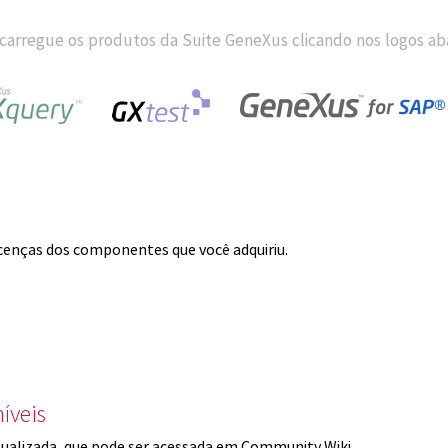
carregue os produtos da Suite GeneXus clicando nos logos aba
licenças dos componentes que você adquiriu.
íveis
ualizada, que pode ser acessada em Community Wiki