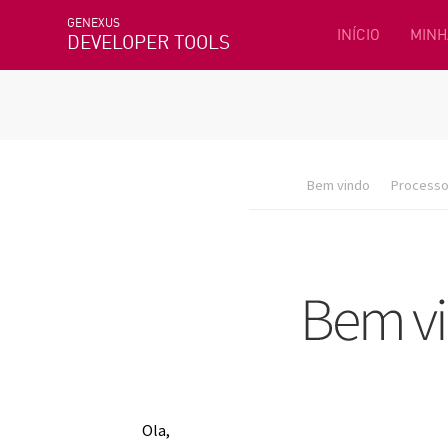
GENEXUS
INÍCIO
MINH
DEVELOPER TOOLS
Bem vindo
Processo 
Ola,