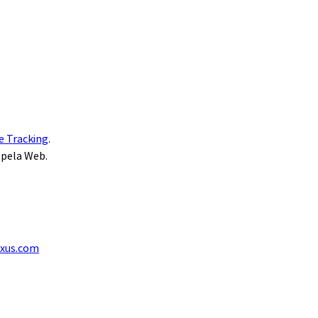
e Tracking
.
 pela Web.
exus.com