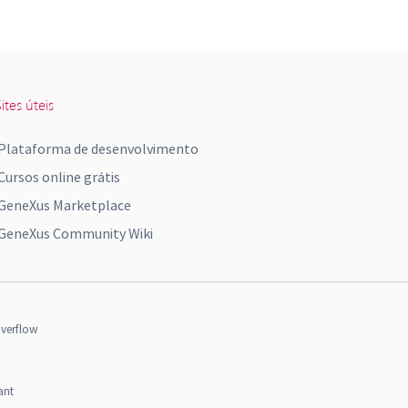
ites úteis
Plataforma de desenvolvimento
Cursos online grátis
GeneXus Marketplace
GeneXus Community Wiki
verflow
ant