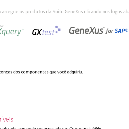
carregue os produtos da Suite GeneXus clicando nos logos aba
licenças dos componentes que você adquiriu.
íveis
ualizada, que pode ser acessada em Community Wiki