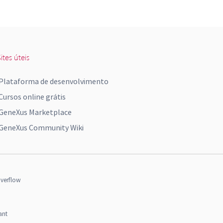
ites úteis
Plataforma de desenvolvimento
Cursos online grátis
GeneXus Marketplace
GeneXus Community Wiki
verflow
ant