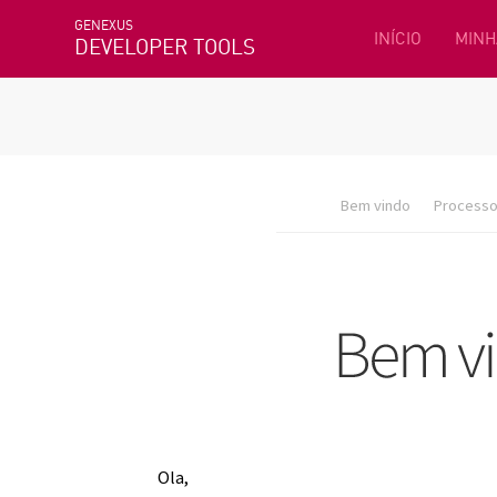
GENEXUS
INÍCIO
MINH
DEVELOPER TOOLS
Bem vindo
Processo 
Ola,