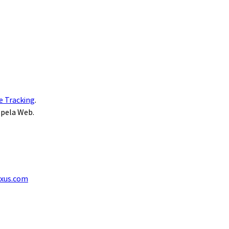
e Tracking
.
 pela Web.
exus.com