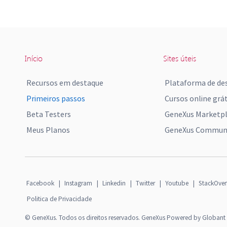
Início
Sites úteis
Recursos em destaque
Plataforma de de
Primeiros passos
Cursos online grát
Beta Testers
GeneXus Marketp
Meus Planos
GeneXus Communi
Facebook
|
Instagram
|
Linkedin
|
Twitter
|
Youtube
|
StackOver
Politica de Privacidade
© GeneXus. Todos os direitos reservados. GeneXus Powered by Globant