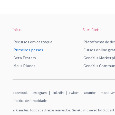
Início
Sites úteis
Recursos em destaque
Plataforma de de
Primeiros passos
Cursos online grát
Beta Testers
GeneXus Marketp
Meus Planos
GeneXus Communi
Facebook
|
Instagram
|
Linkedin
|
Twitter
|
Youtube
|
StackOver
Politica de Privacidade
© GeneXus. Todos os direitos reservados. GeneXus Powered by Globant