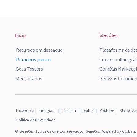
Início
Sites úteis
Recursos em destaque
Plataforma de de
Primeiros passos
Cursos online grát
Beta Testers
GeneXus Marketp
Meus Planos
GeneXus Communi
Facebook
|
Instagram
|
Linkedin
|
Twitter
|
Youtube
|
StackOver
Politica de Privacidade
© GeneXus. Todos os direitos reservados. GeneXus Powered by Globant