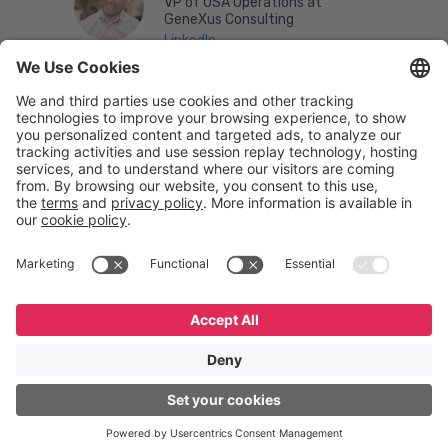
VP of USA Operations at
GeneXus Consulting
LinkedIn
English
Español
Português
© GeneXus. Todos os direitos reservados. GeneXus