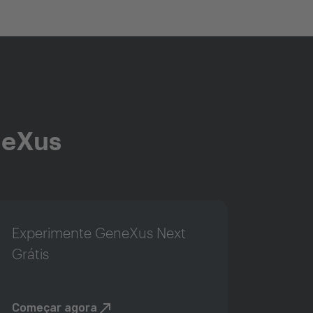
neXus
Experimente GeneXus Next
Grátis
Começar agora