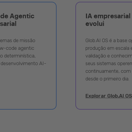
ode Agentic
IA empresarial 
sarial
evolui
stemas de missão
Glob.AI OS é a base o
ow-code agentic
produção em escala e
 determinística,
validação e conhecime
 desenvolvimento AI-
seus sistemas opere
continuamente, com 
desde o primeiro dia.
Explorar Glob.AI OS