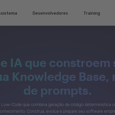
ssistema
Desenvolvedores
Training
e IA que constroem 
sua Knowledge Base,
de prompts.
c Low-Code que combina geração de código determinística c
onhecimento. Construa, evolua e prepare seu software empre