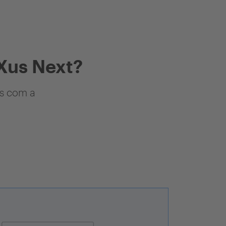
Xus Next?
as com a