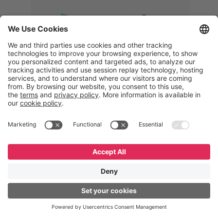
Memphis
Eduardo Ribeiro
CEO
“Com o GeneXus, desenvolvemos
uma solução 360°, que permite
acompanhar todas as etapas da
logística reversa. Podemos
verificar, analisar, recondicionar e
reintegrar equipamentos à cadeia,
garantindo qualidade e reduzindo