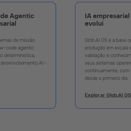
ode Agentic
IA empresarial 
sarial
evolui
stemas de missão
Glob.AI OS é a base o
ow-code agentic
produção em escala e
 determinística,
validação e conhecime
 desenvolvimento AI-
seus sistemas opere
continuamente, com 
desde o primeiro dia.
Explorar Glob.AI OS