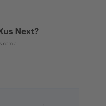
Xus Next?
as com a