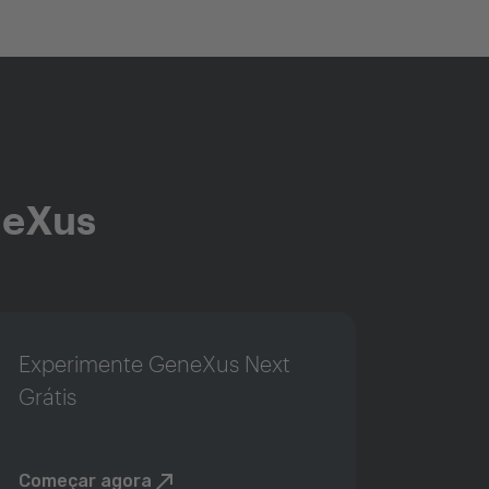
neXus
Experimente GeneXus Next
Grátis
Começar agora