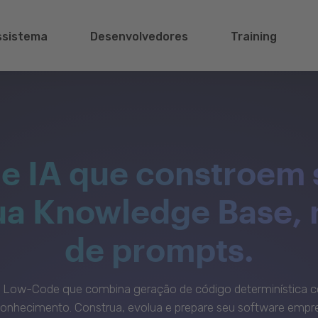
ssistema
Desenvolvedores
Training
e IA que constroem 
sua Knowledge Base,
de prompts.
c Low-Code que combina geração de código determinística c
onhecimento. Construa, evolua e prepare seu software empre