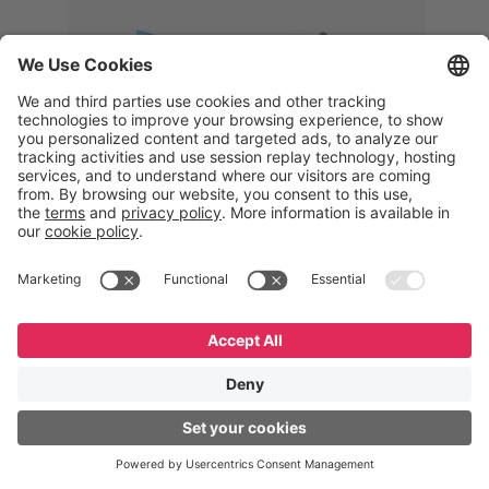
Memphis
Eduardo Ribeiro
CEO
“Com o GeneXus, desenvolvemos
uma solução 360°, que permite
acompanhar todas as etapas da
logística reversa. Podemos
verificar, analisar, recondicionar e
reintegrar equipamentos à cadeia,
garantindo qualidade e reduzindo