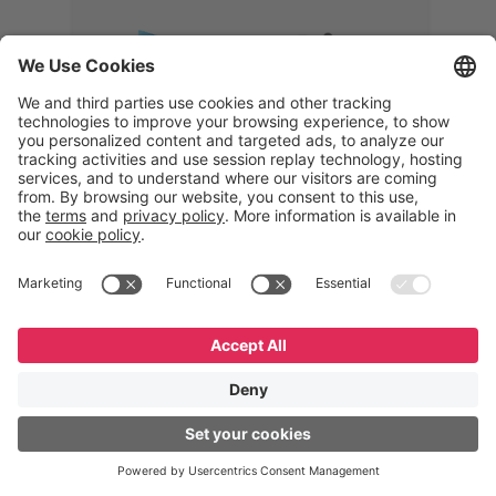
Memphis
Eduardo Ribeiro
CEO
“Com o GeneXus, desenvolvemos
uma solução 360°, que permite
acompanhar todas as etapas da
logística reversa. Podemos
verificar, analisar, recondicionar e
reintegrar equipamentos à cadeia,
garantindo qualidade e reduzindo