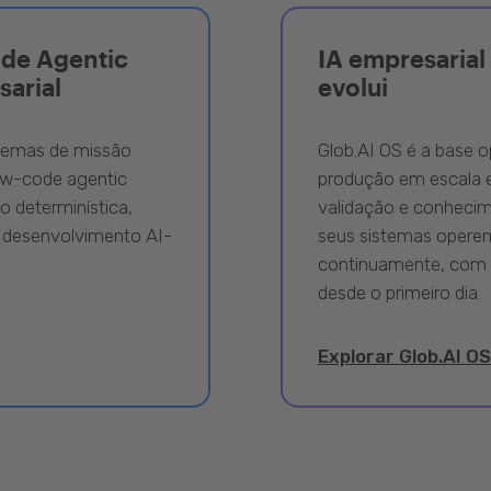
ode Agentic
IA empresarial 
sarial
evolui
stemas de missão
Glob.AI OS é a base o
ow-code agentic
produção em escala e
 determinística,
validação e conhecime
 desenvolvimento AI-
seus sistemas opere
continuamente, com 
desde o primeiro dia.
Explorar Glob.AI OS