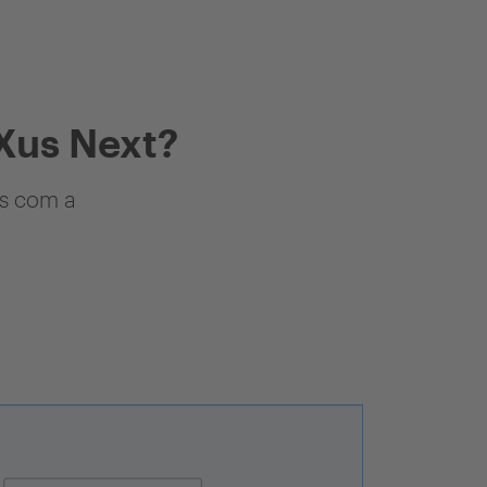
Xus Next?
as com a