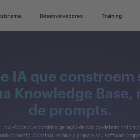
ssistema
Desenvolvedores
Training
e IA que constroem 
sua Knowledge Base,
de prompts.
c Low-Code que combina geração de código determinística c
onhecimento. Construa, evolua e prepare seu software empre