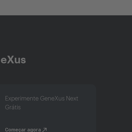
neXus
Experimente GeneXus Next
Grátis
Começar agora