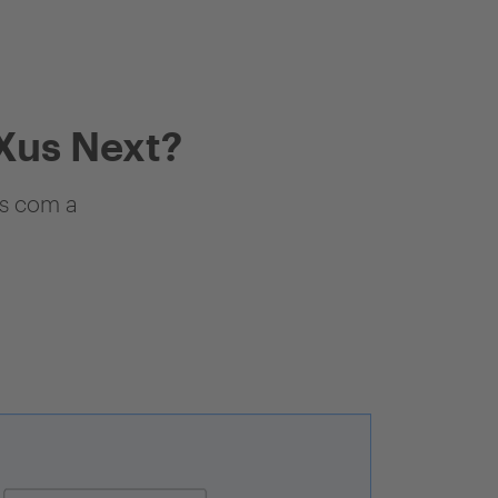
Xus Next?
as com a