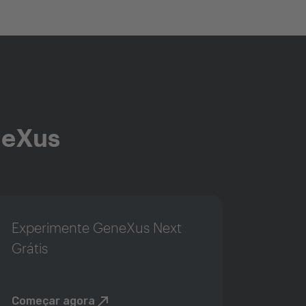
neXus
Experimente GeneXus Next
Grátis
Começar agora