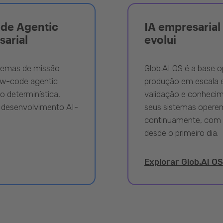
ode Agentic
IA empresarial 
sarial
evolui
stemas de missão
Glob.AI OS é a base o
ow-code agentic
produção em escala e
 determinística,
validação e conhecime
 desenvolvimento AI-
seus sistemas opere
continuamente, com 
desde o primeiro dia.
Explorar Glob.AI OS