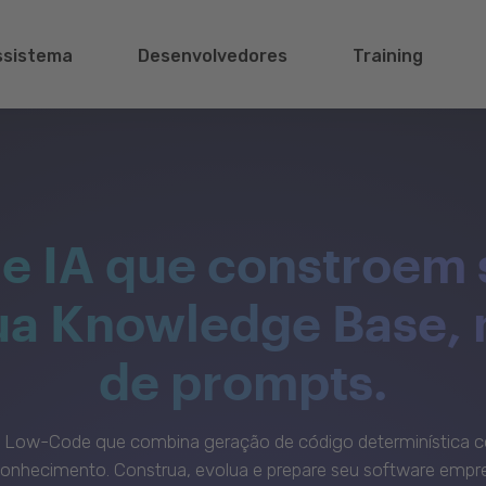
ssistema
Desenvolvedores
Training
e IA que constroem 
sua Knowledge Base,
de prompts.
c Low-Code que combina geração de código determinística c
onhecimento. Construa, evolua e prepare seu software empre