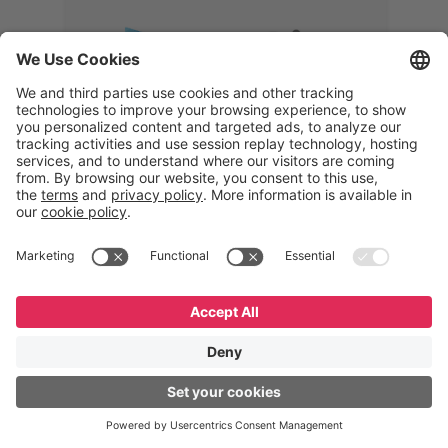
Memphis
Eduardo Ribeiro
CEO
“Com o GeneXus, desenvolvemos
uma solução 360°, que permite
acompanhar todas as etapas da
logística reversa. Podemos
verificar, analisar, recondicionar e
reintegrar equipamentos à cadeia,
garantindo qualidade e reduzindo