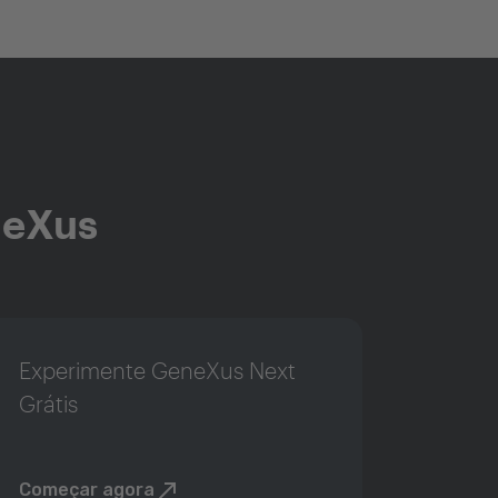
neXus
Experimente GeneXus Next
Grátis
Começar agora