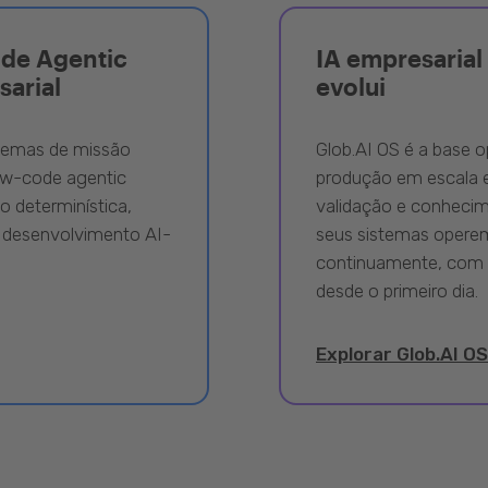
ode Agentic
IA empresarial 
sarial
evolui
stemas de missão
Glob.AI OS é a base o
ow-code agentic
produção em escala e
 determinística,
validação e conhecime
 desenvolvimento AI-
seus sistemas opere
continuamente, com 
desde o primeiro dia.
Explorar Glob.AI OS