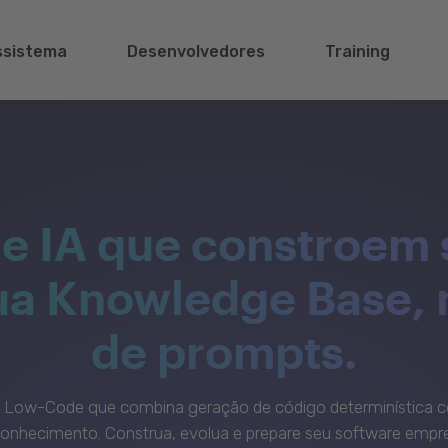
ssistema
Desenvolvedores
Training
e IA que constroem 
sua Knowledge Base,
de prompts.
c Low-Code que combina geração de código determinística c
onhecimento. Construa, evolua e prepare seu software empre