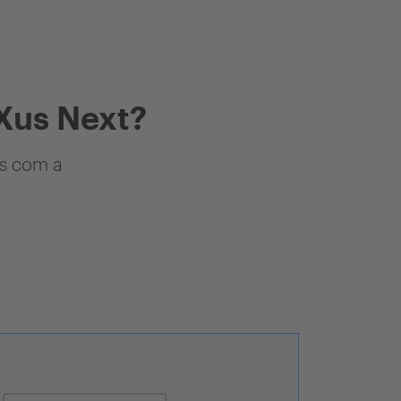
Xus Next?
as com a