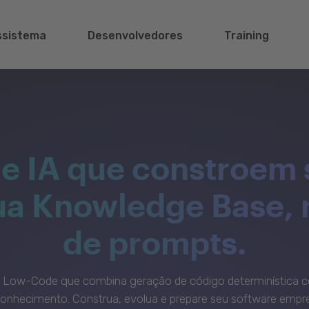
ssistema
Desenvolvedores
Training
e IA que constroem 
sua Knowledge Base,
de prompts.
c Low-Code que combina geração de código determinística c
onhecimento. Construa, evolua e prepare seu software empre