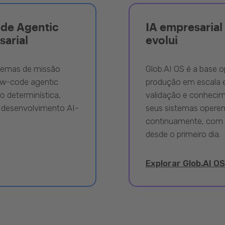
ode Agentic
IA empresarial 
sarial
evolui
stemas de missão
Glob.AI OS é a base o
ow-code agentic
produção em escala e
 determinística,
validação e conhecime
 desenvolvimento AI-
seus sistemas opere
continuamente, com 
desde o primeiro dia.
Explorar Glob.AI OS