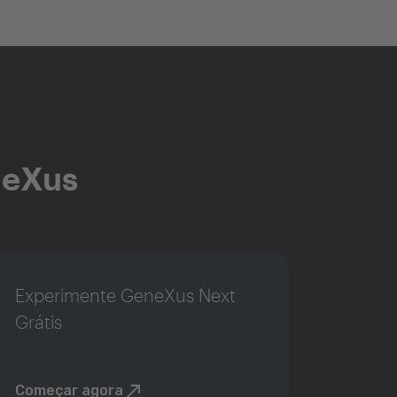
neXus
Experimente GeneXus Next
Grátis
Começar agora