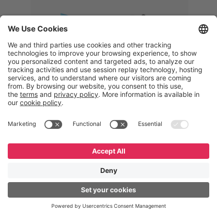
Memphis
Eduardo Ribeiro
CEO
“Com o GeneXus, desenvolvemos
uma solução 360°, que permite
acompanhar todas as etapas da
logística reversa. Podemos
verificar, analisar, recondicionar e
reintegrar equipamentos à cadeia,
garantindo qualidade e reduzindo