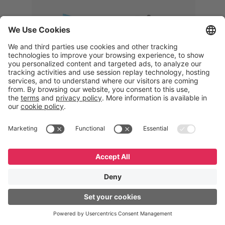
Memphis
Eduardo Ribeiro
CEO
“Com o GeneXus, desenvolvemos
uma solução 360°, que permite
acompanhar todas as etapas da
logística reversa. Podemos
verificar, analisar, recondicionar e
reintegrar equipamentos à cadeia,
garantindo qualidade e reduzindo