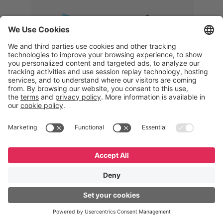
Memphis
Eduardo Ribeiro
CEO
“Com o GeneXus, desenvolvemos
uma solução 360°, que permite
acompanhar todas as etapas da
logística reversa. Podemos
verificar, analisar, recondicionar e
reintegrar equipamentos à cadeia,
garantindo qualidade e reduzindo