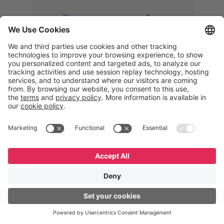
Memphis
Eduardo Ribeiro
CEO
“Com o GeneXus, desenvolvemos
uma solução 360°, que permite
acompanhar todas as etapas da
logística reversa. Podemos
verificar, analisar, recondicionar e
reintegrar equipamentos à cadeia,
garantindo qualidade e reduzindo