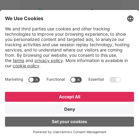
Memphis
Eduardo Ribeiro
CEO
“Com o GeneXus, desenvolvemos
uma solução 360°, que permite
acompanhar todas as etapas da
logística reversa. Podemos
verificar, analisar, recondicionar e
reintegrar equipamentos à cadeia,
garantindo qualidade e reduzindo