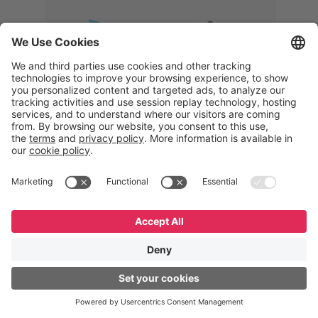
Memphis
Eduardo Ribeiro
CEO
“Com o GeneXus, desenvolvemos
uma solução 360°, que permite
acompanhar todas as etapas da
logística reversa. Podemos
verificar, analisar, recondicionar e
reintegrar equipamentos à cadeia,
garantindo qualidade e reduzindo