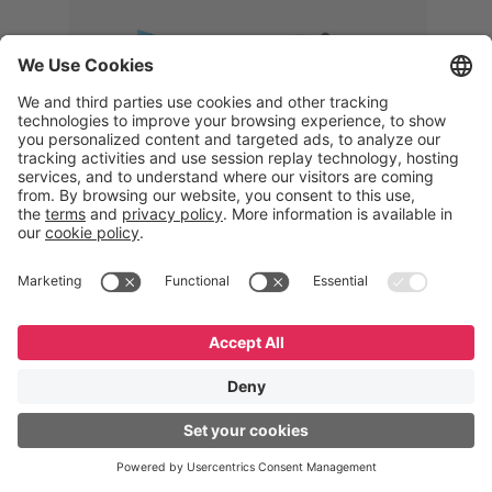
Memphis
Eduardo Ribeiro
CEO
“Com o GeneXus, desenvolvemos
uma solução 360°, que permite
acompanhar todas as etapas da
logística reversa. Podemos
verificar, analisar, recondicionar e
reintegrar equipamentos à cadeia,
garantindo qualidade e reduzindo