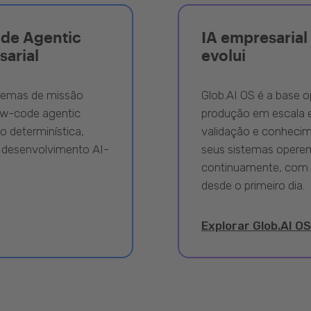
ode Agentic
IA empresarial 
sarial
evolui
stemas de missão
Glob.AI OS é a base o
ow-code agentic
produção em escala e
 determinística,
validação e conhecime
 desenvolvimento AI-
seus sistemas opere
continuamente, com 
desde o primeiro dia.
Explorar Glob.AI OS