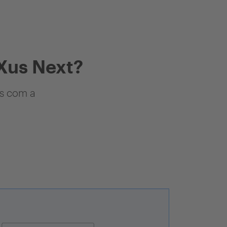
Xus Next?
as com a