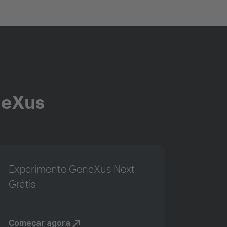
neXus
Experimente GeneXus Next
Grátis
Começar agora