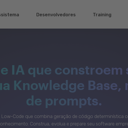
ssistema
Desenvolvedores
Training
e IA que constroem 
sua Knowledge Base,
de prompts.
c Low-Code que combina geração de código determinística c
onhecimento. Construa, evolua e prepare seu software empre