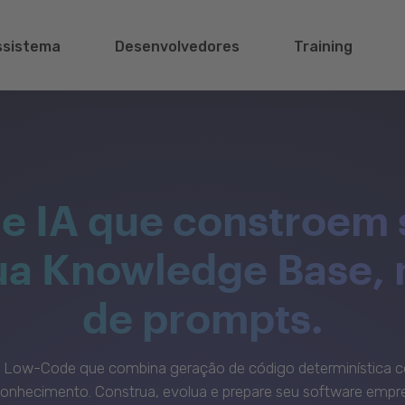
ssistema
Desenvolvedores
Training
e IA que constroem 
sua Knowledge Base,
de prompts.
c Low-Code que combina geração de código determinística c
onhecimento. Construa, evolua e prepare seu software empre