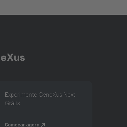
neXus
Experimente GeneXus Next
Grátis
Começar agora