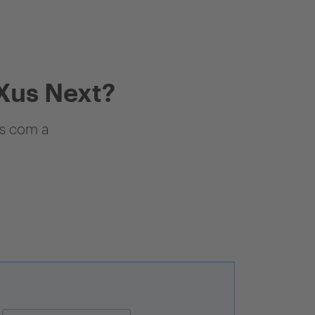
Xus Next?
as com a