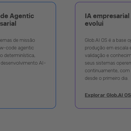
ode Agentic
IA empresarial 
sarial
evolui
stemas de missão
Glob.AI OS é a base o
ow-code agentic
produção em escala e
 determinística,
validação e conhecime
 desenvolvimento AI-
seus sistemas opere
continuamente, com 
desde o primeiro dia.
Explorar Glob.AI OS