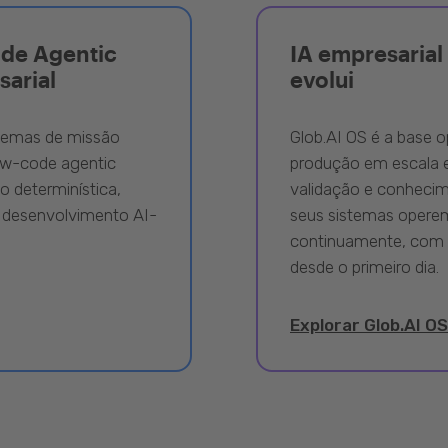
ode Agentic
IA empresarial 
sarial
evolui
stemas de missão
Glob.AI OS é a base o
ow-code agentic
produção em escala e
 determinística,
validação e conhecime
 desenvolvimento AI-
seus sistemas opere
continuamente, com 
desde o primeiro dia.
Explorar Glob.AI OS