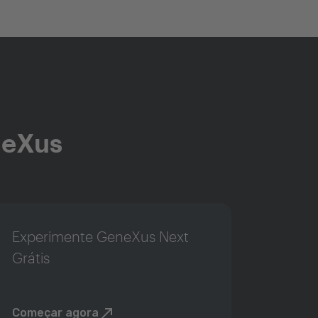
neXus
Experimente GeneXus Next
Grátis
Começar agora