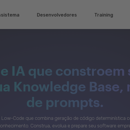
ssistema
Desenvolvedores
Training
e IA que constroem 
sua Knowledge Base,
de prompts.
c Low-Code que combina geração de código determinística c
onhecimento. Construa, evolua e prepare seu software empre