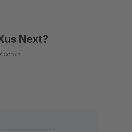
Xus Next?
as com a