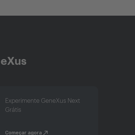
neXus
Experimente GeneXus Next
Grátis
Começar agora