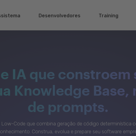
ssistema
Desenvolvedores
Training
e IA que constroem 
sua Knowledge Base,
de prompts.
c Low-Code que combina geração de código determinística c
onhecimento. Construa, evolua e prepare seu software empre