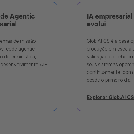
ode Agentic
IA empresarial 
sarial
evolui
stemas de missão
Glob.AI OS é a base o
ow-code agentic
produção em escala e
 determinística,
validação e conhecime
 desenvolvimento AI-
seus sistemas opere
continuamente, com 
desde o primeiro dia.
Explorar Glob.AI OS