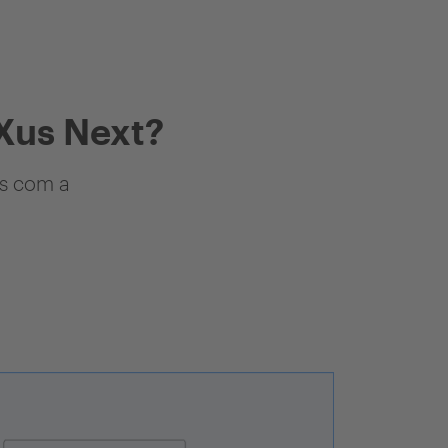
Xus Next?
as com a