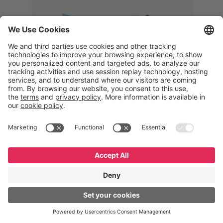
Memphis
Eduardo Ribeiro
CEO
“Com o GeneXus, desenvolvemos
uma solução 360°, que permite
acompanhar todas as etapas da
logística reversa. Podemos
verificar, analisar, recondicionar e
reintegrar equipamentos à cadeia,
garantindo qualidade e reduzindo