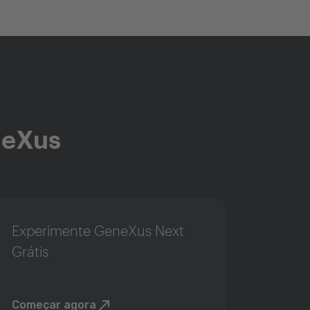
neXus
Experimente GeneXus Next
Grátis
Começar agora