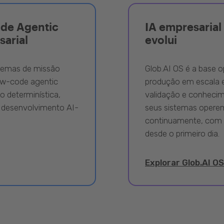
ode Agentic
IA empresarial 
sarial
evolui
stemas de missão
Glob.AI OS é a base o
ow-code agentic
produção em escala e
 determinística,
validação e conhecime
 desenvolvimento AI-
seus sistemas opere
continuamente, com 
desde o primeiro dia.
Explorar Glob.AI OS