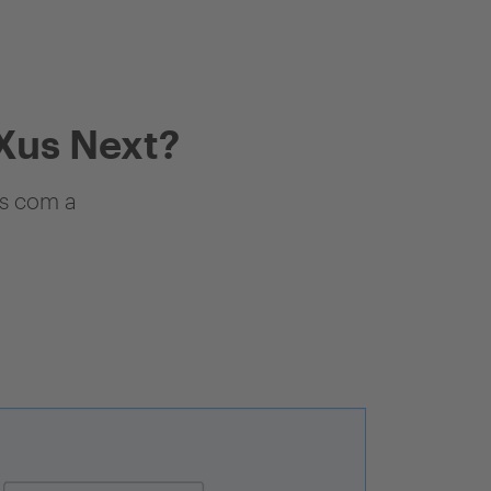
Xus Next?
as com a