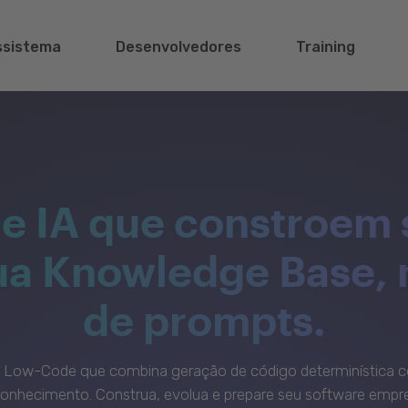
ssistema
Desenvolvedores
Training
e IA que constroem 
sua Knowledge Base,
de prompts.
c Low-Code que combina geração de código determinística c
onhecimento. Construa, evolua e prepare seu software empre