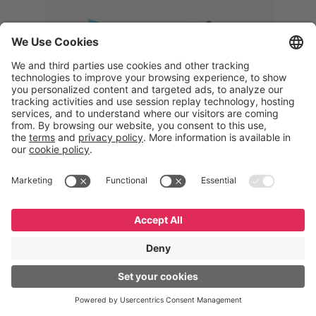
Memphis
Eduardo Ribeiro
CEO
“Com o GeneXus, desenvolvemos
uma solução 360°, que permite
acompanhar todas as etapas da
logística reversa. Podemos
verificar, analisar, recondicionar e
reintegrar equipamentos à cadeia,
garantindo qualidade e reduzindo