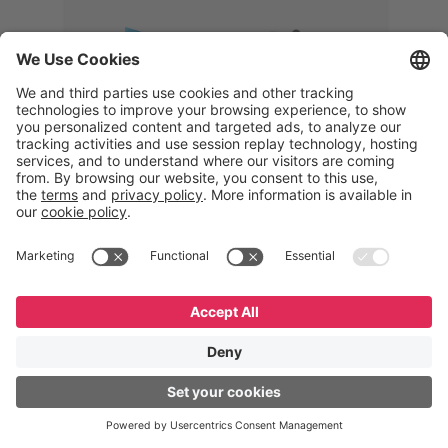
Memphis
Eduardo Ribeiro
CEO
“Com o GeneXus, desenvolvemos
uma solução 360°, que permite
acompanhar todas as etapas da
logística reversa. Podemos
verificar, analisar, recondicionar e
reintegrar equipamentos à cadeia,
garantindo qualidade e reduzindo