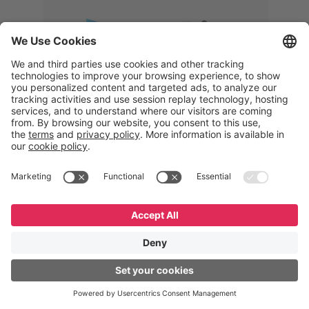
Memphis
Eduardo Ribeiro
CEO
“Com o GeneXus, desenvolvemos
uma solução 360°, que permite
acompanhar todas as etapas da
logística reversa. Podemos
verificar, analisar, recondicionar e
reintegrar equipamentos à cadeia,
garantindo qualidade e reduzindo