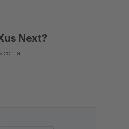
Xus Next?
as com a