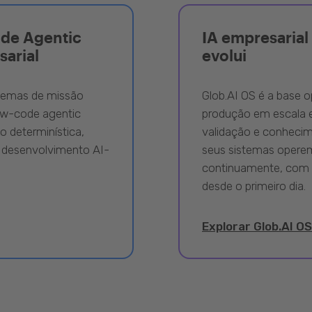
ode Agentic
IA empresarial 
sarial
evolui
stemas de missão
Glob.AI OS é a base o
ow-code agentic
produção em escala e
 determinística,
validação e conhecime
 desenvolvimento AI-
seus sistemas opere
continuamente, com 
desde o primeiro dia.
Explorar Glob.AI OS