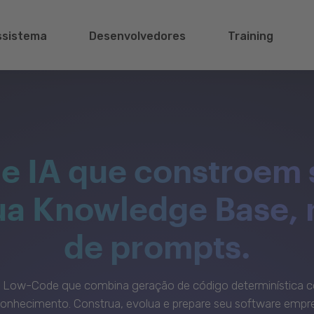
ssistema
Desenvolvedores
Training
e IA que constroem 
sua Knowledge Base,
de prompts.
c Low-Code que combina geração de código determinística c
onhecimento. Construa, evolua e prepare seu software empre