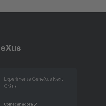
neXus
Experimente GeneXus Next
Grátis
Começar agora