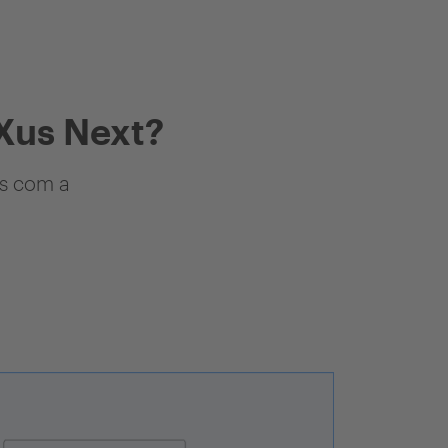
Xus Next?
as com a