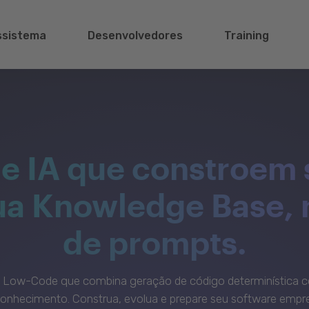
ssistema
Desenvolvedores
Training
e IA que constroem 
sua Knowledge Base,
de prompts.
c Low-Code que combina geração de código determinística c
onhecimento. Construa, evolua e prepare seu software empre