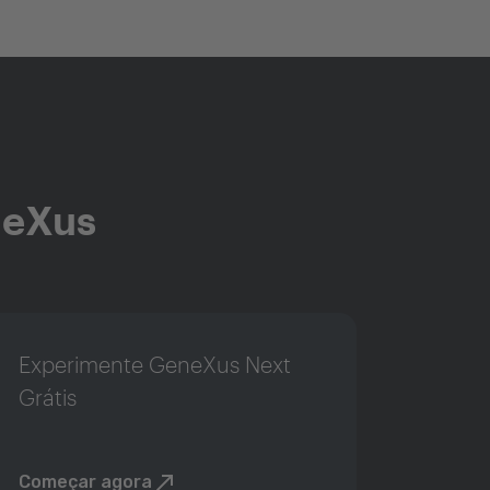
neXus
Experimente GeneXus Next
Grátis
Começar agora