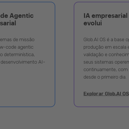
ode Agentic
IA empresarial 
sarial
evolui
stemas de missão
Glob.AI OS é a base o
ow-code agentic
produção em escala e
 determinística,
validação e conhecime
 desenvolvimento AI-
seus sistemas opere
continuamente, com 
desde o primeiro dia.
Explorar Glob.AI OS