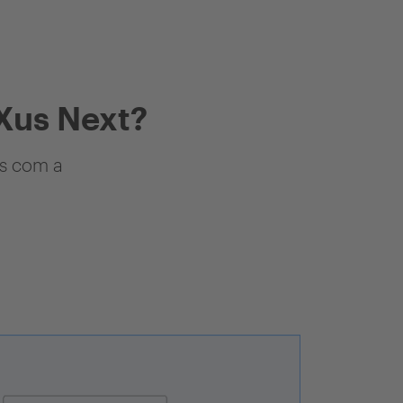
Xus Next?
as com a