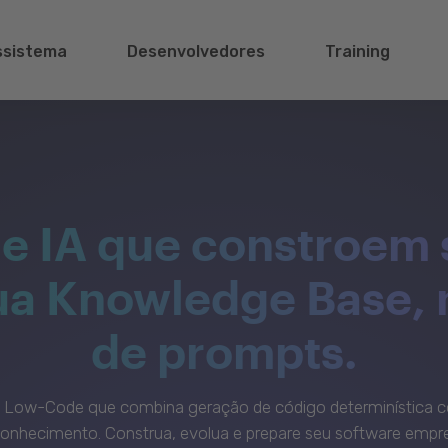
ssistema
Desenvolvedores
Training
e IA que constroem 
sua Knowledge Base,
de prompts.
c Low-Code que combina geração de código determinística c
onhecimento. Construa, evolua e prepare seu software empre