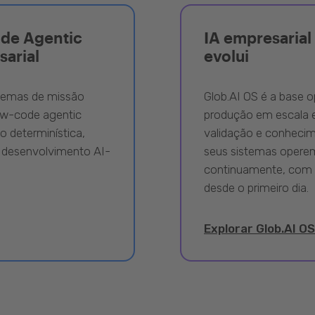
ode Agentic
IA empresarial 
sarial
evolui
stemas de missão
Glob.AI OS é a base o
ow-code agentic
produção em escala e
 determinística,
validação e conhecime
 desenvolvimento AI-
seus sistemas opere
continuamente, com 
desde o primeiro dia.
Explorar Glob.AI OS