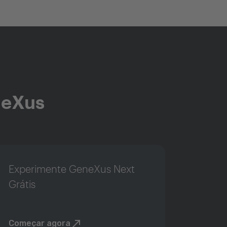
neXus
Experimente GeneXus Next
Grátis
Começar agora