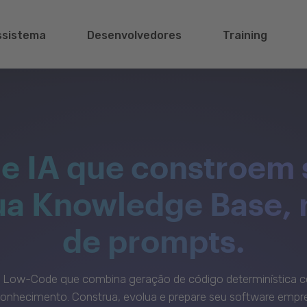
ssistema
Desenvolvedores
Training
e IA que constroem 
sua Knowledge Base,
de prompts.
c Low-Code que combina geração de código determinística c
onhecimento. Construa, evolua e prepare seu software empre