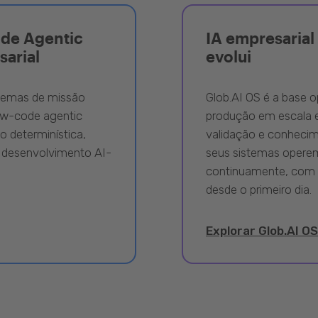
ode Agentic
IA empresarial 
sarial
evolui
stemas de missão
Glob.AI OS é a base o
ow-code agentic
produção em escala e
 determinística,
validação e conhecime
 desenvolvimento AI-
seus sistemas opere
continuamente, com 
desde o primeiro dia.
Explorar Glob.AI OS