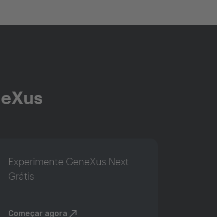
neXus
Experimente GeneXus Next
Grátis
Começar agora