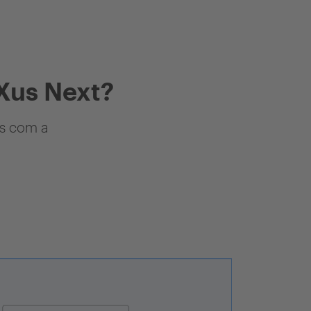
Xus Next?
as com a