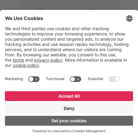
Memphis
Eduardo Ribeiro
CEO
“Com o GeneXus, desenvolvemos
uma solução 360°, que permite
acompanhar todas as etapas da
logística reversa. Podemos
verificar, analisar, recondicionar e
reintegrar equipamentos à cadeia,
garantindo qualidade e reduzindo