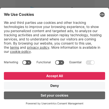
Memphis
Eduardo Ribeiro
CEO
“Com o GeneXus, desenvolvemos
uma solução 360°, que permite
acompanhar todas as etapas da
logística reversa. Podemos
verificar, analisar, recondicionar e
reintegrar equipamentos à cadeia,
garantindo qualidade e reduzindo