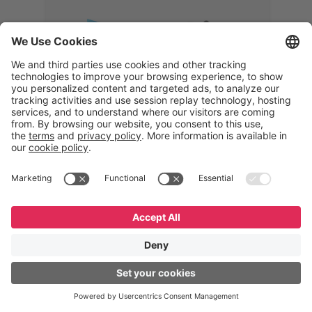
Memphis
Eduardo Ribeiro
CEO
“Com o GeneXus, desenvolvemos
uma solução 360°, que permite
acompanhar todas as etapas da
logística reversa. Podemos
verificar, analisar, recondicionar e
reintegrar equipamentos à cadeia,
garantindo qualidade e reduzindo