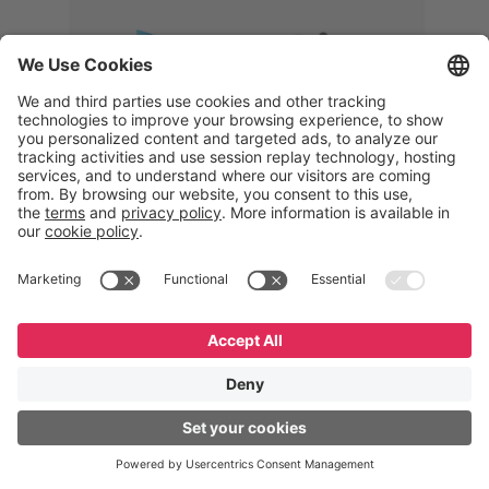
Memphis
Eduardo Ribeiro
CEO
“Com o GeneXus, desenvolvemos
uma solução 360°, que permite
acompanhar todas as etapas da
logística reversa. Podemos
verificar, analisar, recondicionar e
reintegrar equipamentos à cadeia,
garantindo qualidade e reduzindo