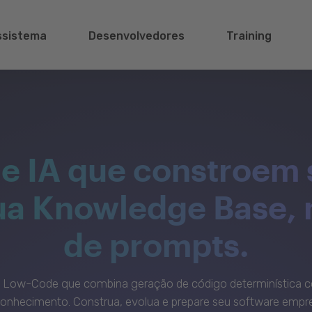
ssistema
Desenvolvedores
Training
e IA que constroem 
sua Knowledge Base,
de prompts.
c Low-Code que combina geração de código determinística c
onhecimento. Construa, evolua e prepare seu software empre