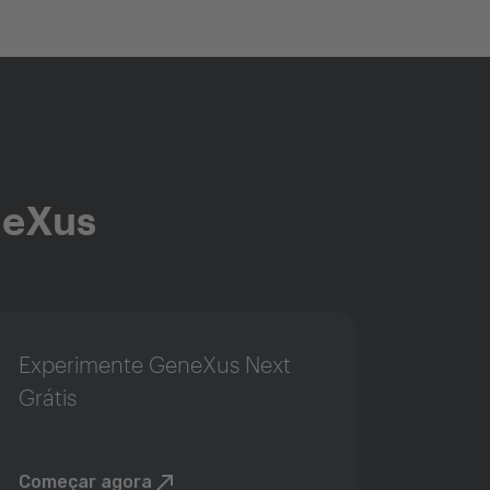
neXus
Experimente GeneXus Next
Grátis
Começar agora