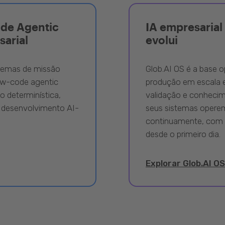
ode Agentic
IA empresarial 
sarial
evolui
stemas de missão
Glob.AI OS é a base o
ow-code agentic
produção em escala e
 determinística,
validação e conhecime
 desenvolvimento AI-
seus sistemas opere
continuamente, com 
desde o primeiro dia.
Explorar Glob.AI OS