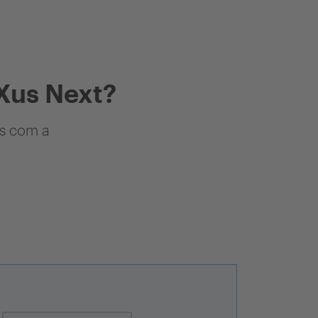
Xus Next?
as com a