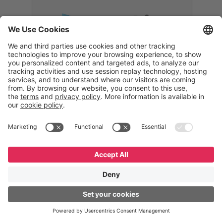
Memphis
Eduardo Ribeiro
CEO
“Com o GeneXus, desenvolvemos
uma solução 360°, que permite
acompanhar todas as etapas da
logística reversa. Podemos
verificar, analisar, recondicionar e
reintegrar equipamentos à cadeia,
garantindo qualidade e reduzindo