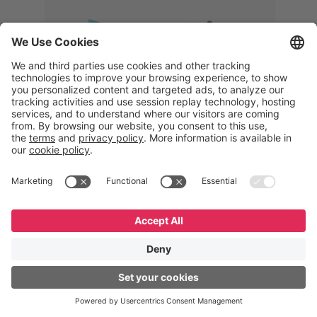
Memphis
Eduardo Ribeiro
CEO
“Com o GeneXus, desenvolvemos
uma solução 360°, que permite
acompanhar todas as etapas da
logística reversa. Podemos
verificar, analisar, recondicionar e
reintegrar equipamentos à cadeia,
garantindo qualidade e reduzindo