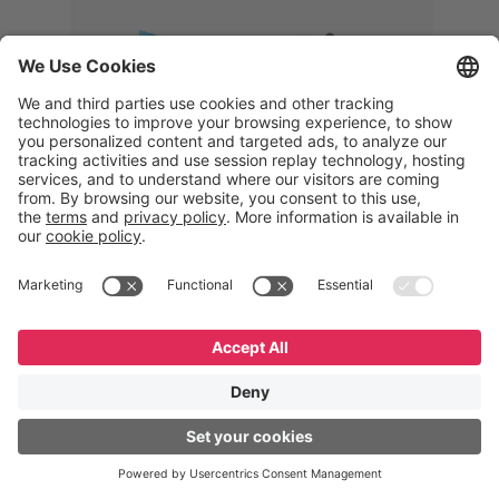
Memphis
Eduardo Ribeiro
CEO
“Com o GeneXus, desenvolvemos
uma solução 360°, que permite
acompanhar todas as etapas da
logística reversa. Podemos
verificar, analisar, recondicionar e
reintegrar equipamentos à cadeia,
garantindo qualidade e reduzindo