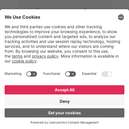
Memphis
Eduardo Ribeiro
CEO
“Com o GeneXus, desenvolvemos
uma solução 360°, que permite
acompanhar todas as etapas da
logística reversa. Podemos
verificar, analisar, recondicionar e
reintegrar equipamentos à cadeia,
garantindo qualidade e reduzindo