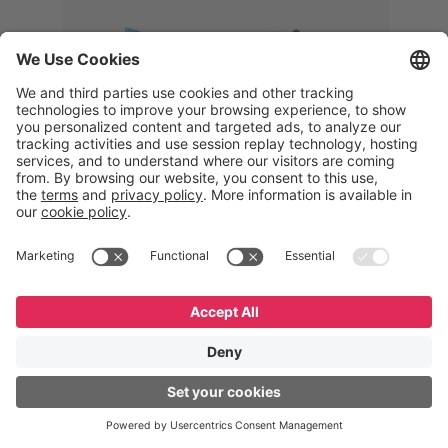
Memphis
Eduardo Ribeiro
CEO
“Com o GeneXus, desenvolvemos
uma solução 360°, que permite
acompanhar todas as etapas da
logística reversa. Podemos
verificar, analisar, recondicionar e
reintegrar equipamentos à cadeia,
garantindo qualidade e reduzindo