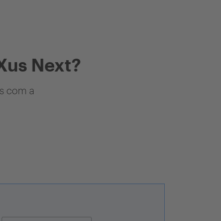
Xus Next?
as com a